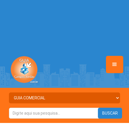
/home/guiacamposjordao/www/class-mb/Seguranca.Class.php
on
line
37
Warning
: Illegal string offset 'ATIVO' in
/home/guiacamposjordao/www/class-mb/Seguranca.Class.php
on
line
37