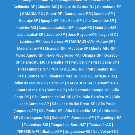
Campos Jordão-SP
|
Caraguatatuba-SP
|
Cardoso-SP
|
Ceilândia-DF
|
Cláudio-MG
|
Duque de Caxias-RJ
|
Garanhuns-PE
|
GOIÂNIA-GO
|
Guará-DF
|
Guarapuava-PR
|
Guariba-SP
|
Guarujá-SP
|
Iguapé-SP
|
Ilha Bela-SP
|
Ilha Comprida-SP
|
Itabirito-MG
|
Itaquaquecetuba-SP
|
Itaqui-RS
|
Ituiutaba-MG
|
Jaboticabal-SP
|
Jacareí-SP
|
José Raydan-MG
|
Lages-SC
|
Londrina-PR
|
Luís Correia-PI
|
MANAUS-AM
|
Matão-SP
|
Medianeira-PR
|
Mirassol-SP
|
Mococa-SP
|
Monte Alto-SP
|
Morro Agudo-SP
|
Novo Progresso-PA
|
Olímpia-SP
|
Osasco-
SP
|
Paracatu-MG
|
Parnaíba-PI
|
Peruíbe-SP
|
Piracicaba-SP
|
Pirassununga-SP
|
PORTO ALEGRE-RS
|
Porto Seguro-BA
|
Praia Grande-SP
|
Ribeirão Preto-SP
|
RIO DE JANEIRO-RJ
|
Rolim de Moura-RO
|
Salto-SP
|
SALVADOR-BA
|
Samambaia-DF
|
Santa Maria-RS
|
Santos-SP
|
São Bernardo Campo-SP
|
São
Borja-RS
|
São Caetano do Sul-SP
|
São João Paraíso-MG
|
São
José Campos-SP
|
São José do Rio Preto-SP
|
São Paulo
(Itaquera)-SP
|
São Pedro-SP
|
São Sebastião-SP
|
Sertãozinho-
SP
|
Sete Lagoas-MG
|
Sobral-CE
|
Sorocaba-SP
|
Taguatinga-DF
|
Taiobeiras-MG
|
Tangará da Serra-MT
|
Tarauacá-AC
|
TERESINA-PI
|
Ubatuba-SP
|
Uruguaiana-RS
|
Vila Velha-ES
|