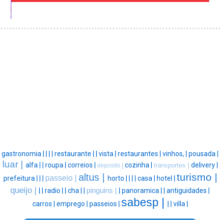
gastronomia |
|
|
|
restaurante |
|
vista |
restaurantes |
vinhos, |
pousada |
luar |
alfa |
|
roupa |
correios |
cozinha |
delivery |
transportes |
deposito |
turismo |
altus |
passeio |
prefeitura |
|
|
horto |
|
|
|
casa |
hotel |
queijo |
|
|
radio |
|
cha |
|
pinguins |
|
panoramica |
|
antiguidades |
sabesp |
carros |
emprego |
passeios |
|
|
villa |