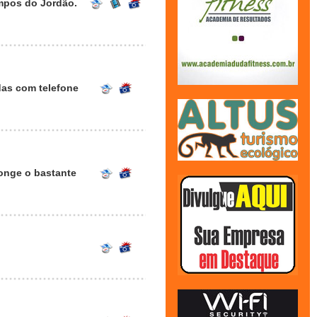
ampos do Jordão.
das com telefone
longe o bastante