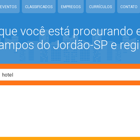
EVENTOS
CLASSIFICADOS
EMPREGOS
CURRÍCULOS
CONTATO
que você está procurando
mpos do Jordão-SP e regi