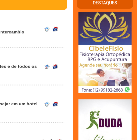
DESTAQUES
Intercambio
tes e de todos os
esejar em um hotel