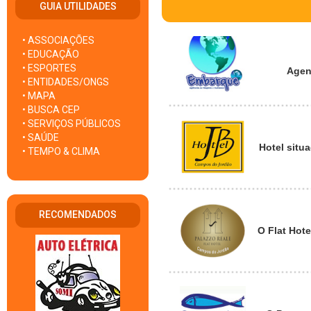
GUIA UTILIDADES
• ASSOCIAÇÕES
• EDUCAÇÃO
• ESPORTES
Agen
• ENTIDADES/ONGS
• MAPA
• BUSCA CEP
• SERVIÇOS PÚBLICOS
• SAÚDE
Hotel situ
• TEMPO & CLIMA
RECOMENDADOS
O Flat Hote