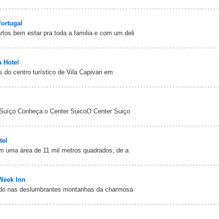
ortugal
tos bem estar pra toda a familia e com um deli
a Hotel
 do centro turístico de Vila Capivari em
íço Conheça o Center SuicoO Center Suiço
tel
em uma área de 11 mil metros quadrados, de a
Week Inn
ado nas deslumbrantes montanhas da charmosa