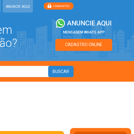
ANUNCIE AQUI
ANUNCIE AQUI
 em
MENSAGEM WHATS APP
ão?
CADASTRO ONLINE