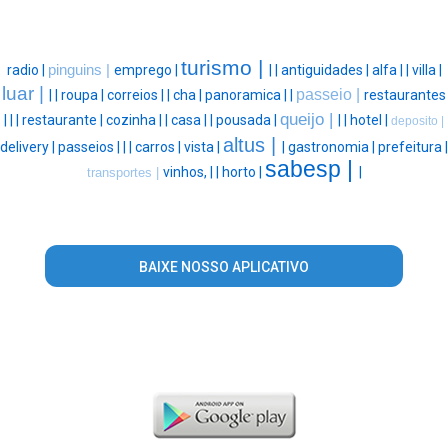
turismo |
radio |
pinguins |
emprego |
|
|
antiguidades |
alfa |
|
villa |
luar |
passeio |
|
|
roupa |
correios |
|
cha |
panoramica |
|
restaurantes
queijo |
|
|
|
restaurante |
cozinha |
|
casa |
|
pousada |
|
|
hotel |
deposito |
altus |
delivery |
passeios |
|
|
carros |
vista |
|
gastronomia |
prefeitura |
sabesp |
vinhos, |
|
horto |
|
transportes |
BAIXE NOSSO APLICATIVO