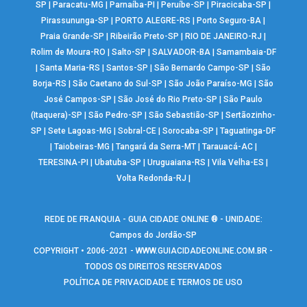
SP
|
Paracatu-MG
|
Parnaíba-PI
|
Peruíbe-SP
|
Piracicaba-SP
|
Pirassununga-SP
|
PORTO ALEGRE-RS
|
Porto Seguro-BA
|
Praia Grande-SP
|
Ribeirão Preto-SP
|
RIO DE JANEIRO-RJ
|
Rolim de Moura-RO
|
Salto-SP
|
SALVADOR-BA
|
Samambaia-DF
|
Santa Maria-RS
|
Santos-SP
|
São Bernardo Campo-SP
|
São
Borja-RS
|
São Caetano do Sul-SP
|
São João Paraíso-MG
|
São
José Campos-SP
|
São José do Rio Preto-SP
|
São Paulo
(Itaquera)-SP
|
São Pedro-SP
|
São Sebastião-SP
|
Sertãozinho-
SP
|
Sete Lagoas-MG
|
Sobral-CE
|
Sorocaba-SP
|
Taguatinga-DF
|
Taiobeiras-MG
|
Tangará da Serra-MT
|
Tarauacá-AC
|
TERESINA-PI
|
Ubatuba-SP
|
Uruguaiana-RS
|
Vila Velha-ES
|
Volta Redonda-RJ
|
REDE DE FRANQUIA - GUIA CIDADE ONLINE ® - UNIDADE:
Campos do Jordão-SP
COPYRIGHT • 2006-2021 -
WWW.GUIACIDADEONLINE.COM.BR
-
TODOS OS DIREITOS RESERVADOS
POLÍTICA DE PRIVACIDADE E TERMOS DE USO