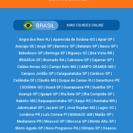
MAIS CIDADES ONLINE
Angra dos Reis-RJ
|
Aparecida de Goiânia-GO
|
Apiaí-SP
|
Aracaju-SE
|
Arujá-SP
|
Barretos-SP
|
Batatais-SP
|
Bauru-SP
|
Bebedouro-SP
|
Bertioga-SP
|
Biguaçu-SC
|
Boa Vista-RR
|
BRASÍLIA-DF
|
Brumado-BA
|
Cabreúva-SP
|
Cajamar-SP
|
Caldas Novas-GO
|
Campo Belo-MG
|
CAMPO GRANDE-MS
|
Campos Jordão-SP
|
Caraguatatuba-SP
|
Cardoso-SP
|
Ceilândia-DF
|
Cláudio-MG
|
Duque de Caxias-RJ
|
Garanhuns-PE
|
GOIÂNIA-GO
|
Guará-DF
|
Guarapuava-PR
|
Guariba-SP
|
Guarujá-SP
|
Iguapé-SP
|
Ilha Bela-SP
|
Ilha Comprida-SP
|
Itabirito-MG
|
Itaquaquecetuba-SP
|
Itaqui-RS
|
Ituiutaba-MG
|
Jaboticabal-SP
|
Jacareí-SP
|
José Raydan-MG
|
Lages-SC
|
Londrina-PR
|
Luís Correia-PI
|
MANAUS-AM
|
Matão-SP
|
Medianeira-PR
|
Mirassol-SP
|
Mococa-SP
|
Monte Alto-SP
|
Morro Agudo-SP
|
Novo Progresso-PA
|
Olímpia-SP
|
Osasco-