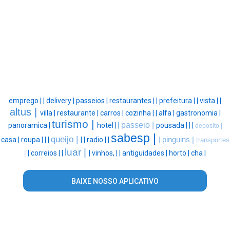
emprego |
|
delivery |
passeios |
restaurantes |
|
prefeitura |
|
vista |
|
altus |
villa |
restaurante |
carros |
cozinha |
|
alfa |
gastronomia |
turismo |
passeio |
panoramica |
hotel |
|
pousada |
|
|
deposito |
sabesp |
queijo |
casa |
roupa |
|
|
|
|
radio |
|
|
pinguins |
transportes
luar |
|
correios |
|
|
vinhos, |
|
antiguidades |
horto |
cha |
|
BAIXE NOSSO APLICATIVO