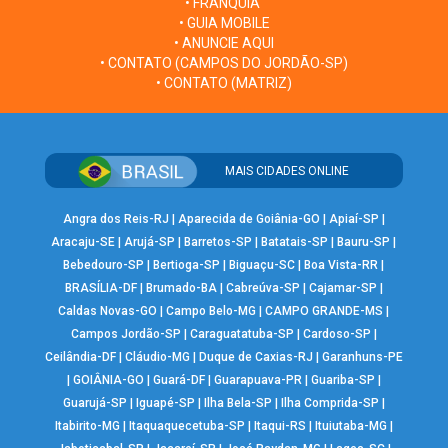
• FRANQUIA
• GUIA MOBILE
• ANUNCIE AQUI
• CONTATO (CAMPOS DO JORDÃO-SP)
• CONTATO (MATRIZ)
MAIS CIDADES ONLINE
Angra dos Reis-RJ
|
Aparecida de Goiânia-GO
|
Apiaí-SP
|
Aracaju-SE
|
Arujá-SP
|
Barretos-SP
|
Batatais-SP
|
Bauru-SP
|
Bebedouro-SP
|
Bertioga-SP
|
Biguaçu-SC
|
Boa Vista-RR
|
BRASÍLIA-DF
|
Brumado-BA
|
Cabreúva-SP
|
Cajamar-SP
|
Caldas Novas-GO
|
Campo Belo-MG
|
CAMPO GRANDE-MS
|
Campos Jordão-SP
|
Caraguatatuba-SP
|
Cardoso-SP
|
Ceilândia-DF
|
Cláudio-MG
|
Duque de Caxias-RJ
|
Garanhuns-PE
|
GOIÂNIA-GO
|
Guará-DF
|
Guarapuava-PR
|
Guariba-SP
|
Guarujá-SP
|
Iguapé-SP
|
Ilha Bela-SP
|
Ilha Comprida-SP
|
Itabirito-MG
|
Itaquaquecetuba-SP
|
Itaqui-RS
|
Ituiutaba-MG
|