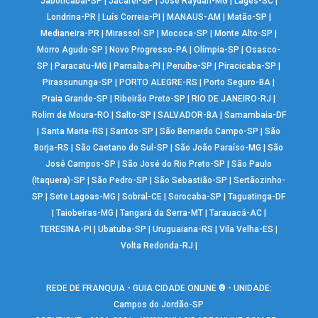
Jaboticabal-SP
|
Jacareí-SP
|
José Raydan-MG
|
Lages-SC
|
Londrina-PR
|
Luís Correia-PI
|
MANAUS-AM
|
Matão-SP
|
Medianeira-PR
|
Mirassol-SP
|
Mococa-SP
|
Monte Alto-SP
|
Morro Agudo-SP
|
Novo Progresso-PA
|
Olímpia-SP
|
Osasco-
SP
|
Paracatu-MG
|
Parnaíba-PI
|
Peruíbe-SP
|
Piracicaba-SP
|
Pirassununga-SP
|
PORTO ALEGRE-RS
|
Porto Seguro-BA
|
Praia Grande-SP
|
Ribeirão Preto-SP
|
RIO DE JANEIRO-RJ
|
Rolim de Moura-RO
|
Salto-SP
|
SALVADOR-BA
|
Samambaia-DF
|
Santa Maria-RS
|
Santos-SP
|
São Bernardo Campo-SP
|
São
Borja-RS
|
São Caetano do Sul-SP
|
São João Paraíso-MG
|
São
José Campos-SP
|
São José do Rio Preto-SP
|
São Paulo
(Itaquera)-SP
|
São Pedro-SP
|
São Sebastião-SP
|
Sertãozinho-
SP
|
Sete Lagoas-MG
|
Sobral-CE
|
Sorocaba-SP
|
Taguatinga-DF
|
Taiobeiras-MG
|
Tangará da Serra-MT
|
Tarauacá-AC
|
TERESINA-PI
|
Ubatuba-SP
|
Uruguaiana-RS
|
Vila Velha-ES
|
Volta Redonda-RJ
|
REDE DE FRANQUIA - GUIA CIDADE ONLINE ® - UNIDADE:
Campos do Jordão-SP