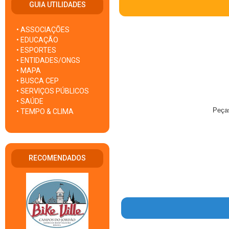
GUIA UTILIDADES
• ASSOCIAÇÕES
• EDUCAÇÃO
• ESPORTES
• ENTIDADES/ONGS
• MAPA
• BUSCA CEP
• SERVIÇOS PÚBLICOS
• SAÚDE
Peças
• TEMPO & CLIMA
RECOMENDADOS