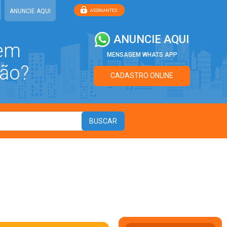
ANUNCIE AQUI
ANUNCIE AQUI
 em
MENSAGEM WHATS APP
ão?
CADASTRO ONLINE