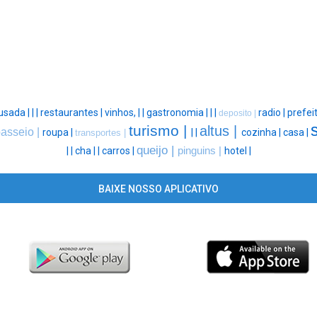
usada |
|
|
restaurantes |
vinhos, |
|
gastronomia |
|
|
radio |
prefei
deposito |
turismo |
altus |
asseio |
roupa |
|
|
cozinha |
casa |
transportes |
queijo |
|
|
cha |
|
carros |
pinguins |
hotel |
BAIXE NOSSO APLICATIVO