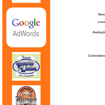
Nom
e-mai
Avaliaçã
Comentário