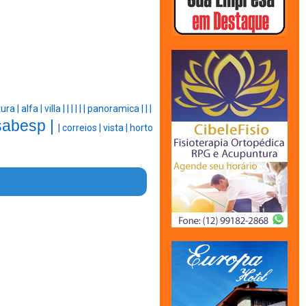
tura |
alfa |
villa |
|
|
|
|
|
panoramica |
|
|
sabesp |
|
correios |
vista |
horto