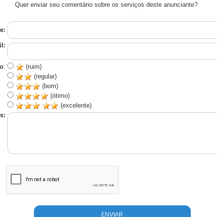
Quer enviar seu comentário sobre os serviços deste anunciante?
e:
l:
o
:
(ruim)
(regular)
(bom)
(ótimo)
(excelente)
s: