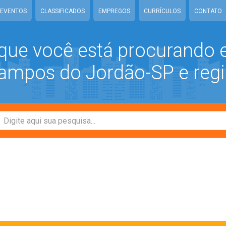
EVENTOS
CLASSIFICADOS
EMPREGOS
CURRÍCULOS
CONTATO
que você está procurando
mpos do Jordão-SP e regi