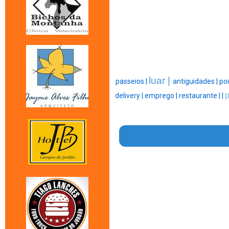
luar |
passeios |
antiguidades |
po
p
delivery |
emprego |
restaurante |
|