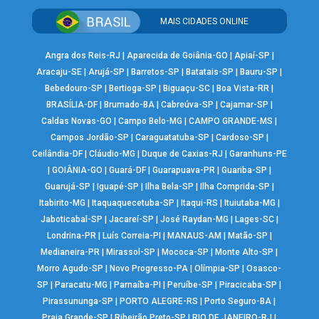
MAIS CIDADES ONLINE
Angra dos Reis-RJ
|
Aparecida de Goiânia-GO
|
Apiaí-SP
|
Aracaju-SE
|
Arujá-SP
|
Barretos-SP
|
Batatais-SP
|
Bauru-SP
|
Bebedouro-SP
|
Bertioga-SP
|
Biguaçu-SC
|
Boa Vista-RR
|
BRASÍLIA-DF
|
Brumado-BA
|
Cabreúva-SP
|
Cajamar-SP
|
Caldas Novas-GO
|
Campo Belo-MG
|
CAMPO GRANDE-MS
|
Campos Jordão-SP
|
Caraguatatuba-SP
|
Cardoso-SP
|
Ceilândia-DF
|
Cláudio-MG
|
Duque de Caxias-RJ
|
Garanhuns-PE
|
GOIÂNIA-GO
|
Guará-DF
|
Guarapuava-PR
|
Guariba-SP
|
Guarujá-SP
|
Iguapé-SP
|
Ilha Bela-SP
|
Ilha Comprida-SP
|
Itabirito-MG
|
Itaquaquecetuba-SP
|
Itaqui-RS
|
Ituiutaba-MG
|
Jaboticabal-SP
|
Jacareí-SP
|
José Raydan-MG
|
Lages-SC
|
Londrina-PR
|
Luís Correia-PI
|
MANAUS-AM
|
Matão-SP
|
Medianeira-PR
|
Mirassol-SP
|
Mococa-SP
|
Monte Alto-SP
|
Morro Agudo-SP
|
Novo Progresso-PA
|
Olímpia-SP
|
Osasco-
SP
|
Paracatu-MG
|
Parnaíba-PI
|
Peruíbe-SP
|
Piracicaba-SP
|
Pirassununga-SP
|
PORTO ALEGRE-RS
|
Porto Seguro-BA
|
Praia Grande-SP
|
Ribeirão Preto-SP
|
RIO DE JANEIRO-RJ
|