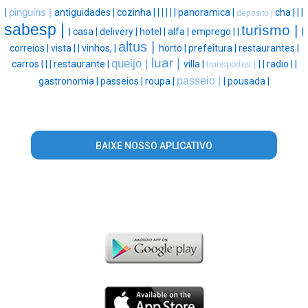
|
pinguins |
antiguidades |
cozinha |
|
|
|
|
|
panoramica |
cha |
|
|
deposito |
sabesp |
turismo |
|
casa |
delivery |
hotel |
alfa |
emprego |
|
|
altus |
correios |
vista |
|
vinhos, |
horto |
prefeitura |
restaurantes |
luar |
queijo |
carros |
|
|
restaurante |
villa |
|
|
radio |
|
transportes |
passeio |
gastronomia |
passeios |
roupa |
|
pousada |
BAIXE NOSSO APLICATIVO