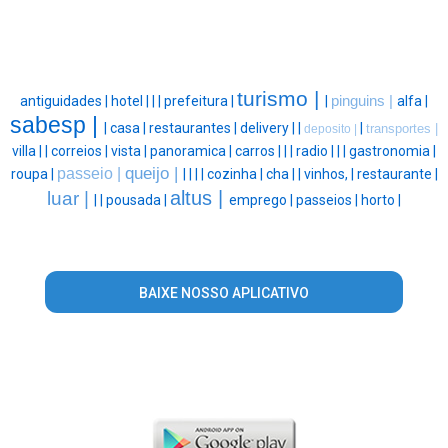
turismo |
antiguidades |
hotel |
|
|
prefeitura |
|
pinguins |
alfa |
sabesp |
|
casa |
restaurantes |
delivery |
|
|
transportes |
deposito |
villa |
|
correios |
vista |
panoramica |
carros |
|
|
radio |
|
|
gastronomia |
queijo |
passeio |
roupa |
|
|
|
|
cozinha |
cha |
|
vinhos, |
restaurante |
altus |
luar |
|
|
pousada |
emprego |
passeios |
horto |
BAIXE NOSSO APLICATIVO