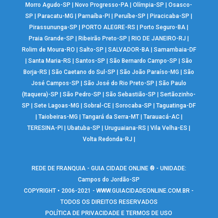
Morro Agudo-SP
|
Novo Progresso-PA
|
Olímpia-SP
|
Osasco-
SP
|
Paracatu-MG
|
Parnaíba-PI
|
Peruíbe-SP
|
Piracicaba-SP
|
Pirassununga-SP
|
PORTO ALEGRE-RS
|
Porto Seguro-BA
|
Praia Grande-SP
|
Ribeirão Preto-SP
|
RIO DE JANEIRO-RJ
|
Rolim de Moura-RO
|
Salto-SP
|
SALVADOR-BA
|
Samambaia-DF
|
Santa Maria-RS
|
Santos-SP
|
São Bernardo Campo-SP
|
São
Borja-RS
|
São Caetano do Sul-SP
|
São João Paraíso-MG
|
São
José Campos-SP
|
São José do Rio Preto-SP
|
São Paulo
(Itaquera)-SP
|
São Pedro-SP
|
São Sebastião-SP
|
Sertãozinho-
SP
|
Sete Lagoas-MG
|
Sobral-CE
|
Sorocaba-SP
|
Taguatinga-DF
|
Taiobeiras-MG
|
Tangará da Serra-MT
|
Tarauacá-AC
|
TERESINA-PI
|
Ubatuba-SP
|
Uruguaiana-RS
|
Vila Velha-ES
|
Volta Redonda-RJ
|
REDE DE FRANQUIA - GUIA CIDADE ONLINE ® - UNIDADE:
Campos do Jordão-SP
COPYRIGHT • 2006-2021 -
WWW.GUIACIDADEONLINE.COM.BR
-
TODOS OS DIREITOS RESERVADOS
POLÍTICA DE PRIVACIDADE E TERMOS DE USO