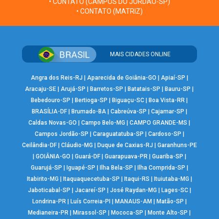
• CONTATO (CAMPOS DO JORDÃO-SP)
• CONTATO (MATRIZ)
MAIS CIDADES ONLINE
Angra dos Reis-RJ
|
Aparecida de Goiânia-GO
|
Apiaí-SP
|
Aracaju-SE
|
Arujá-SP
|
Barretos-SP
|
Batatais-SP
|
Bauru-SP
|
Bebedouro-SP
|
Bertioga-SP
|
Biguaçu-SC
|
Boa Vista-RR
|
BRASÍLIA-DF
|
Brumado-BA
|
Cabreúva-SP
|
Cajamar-SP
|
Caldas Novas-GO
|
Campo Belo-MG
|
CAMPO GRANDE-MS
|
Campos Jordão-SP
|
Caraguatatuba-SP
|
Cardoso-SP
|
Ceilândia-DF
|
Cláudio-MG
|
Duque de Caxias-RJ
|
Garanhuns-PE
|
GOIÂNIA-GO
|
Guará-DF
|
Guarapuava-PR
|
Guariba-SP
|
Guarujá-SP
|
Iguapé-SP
|
Ilha Bela-SP
|
Ilha Comprida-SP
|
Itabirito-MG
|
Itaquaquecetuba-SP
|
Itaqui-RS
|
Ituiutaba-MG
|
Jaboticabal-SP
|
Jacareí-SP
|
José Raydan-MG
|
Lages-SC
|
Londrina-PR
|
Luís Correia-PI
|
MANAUS-AM
|
Matão-SP
|
Medianeira-PR
|
Mirassol-SP
|
Mococa-SP
|
Monte Alto-SP
|