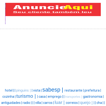
sabesp |
hotel |
|
pinguins |
|
vista |
restaurante |
prefeitura |
turismo |
cozinha |
|
casa |
emprego |
|
gastronomia |
transportes |
luar |
queijo |
antiguidades |
radio |
|
|
villa |
carros |
correios |
|
|
cha |
|