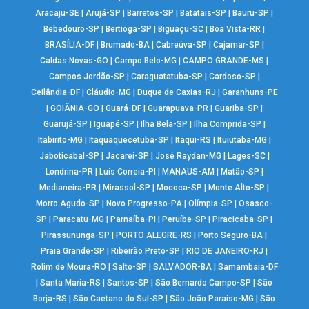
Aracaju-SE
|
Arujá-SP
|
Barretos-SP
|
Batatais-SP
|
Bauru-SP
|
Bebedouro-SP
|
Bertioga-SP
|
Biguaçu-SC
|
Boa Vista-RR
|
BRASÍLIA-DF
|
Brumado-BA
|
Cabreúva-SP
|
Cajamar-SP
|
Caldas Novas-GO
|
Campo Belo-MG
|
CAMPO GRANDE-MS
|
Campos Jordão-SP
|
Caraguatatuba-SP
|
Cardoso-SP
|
Ceilândia-DF
|
Cláudio-MG
|
Duque de Caxias-RJ
|
Garanhuns-PE
|
GOIÂNIA-GO
|
Guará-DF
|
Guarapuava-PR
|
Guariba-SP
|
Guarujá-SP
|
Iguapé-SP
|
Ilha Bela-SP
|
Ilha Comprida-SP
|
Itabirito-MG
|
Itaquaquecetuba-SP
|
Itaqui-RS
|
Ituiutaba-MG
|
Jaboticabal-SP
|
Jacareí-SP
|
José Raydan-MG
|
Lages-SC
|
Londrina-PR
|
Luís Correia-PI
|
MANAUS-AM
|
Matão-SP
|
Medianeira-PR
|
Mirassol-SP
|
Mococa-SP
|
Monte Alto-SP
|
Morro Agudo-SP
|
Novo Progresso-PA
|
Olímpia-SP
|
Osasco-
SP
|
Paracatu-MG
|
Parnaíba-PI
|
Peruíbe-SP
|
Piracicaba-SP
|
Pirassununga-SP
|
PORTO ALEGRE-RS
|
Porto Seguro-BA
|
Praia Grande-SP
|
Ribeirão Preto-SP
|
RIO DE JANEIRO-RJ
|
Rolim de Moura-RO
|
Salto-SP
|
SALVADOR-BA
|
Samambaia-DF
|
Santa Maria-RS
|
Santos-SP
|
São Bernardo Campo-SP
|
São
Borja-RS
|
São Caetano do Sul-SP
|
São João Paraíso-MG
|
São