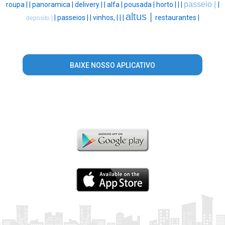
passeio |
roupa |
|
panoramica |
delivery |
|
alfa |
pousada |
horto |
|
|
|
altus |
|
passeios |
|
vinhos, |
|
|
restaurantes |
deposito |
BAIXE NOSSO APLICATIVO