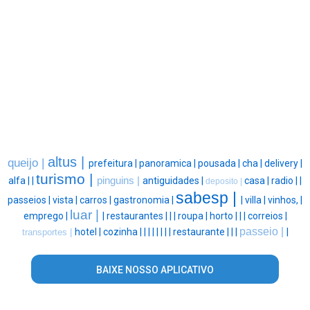
altus |
queijo |
prefeitura |
panoramica |
pousada |
cha |
delivery |
turismo |
alfa |
|
pinguins |
antiguidades |
casa |
radio |
|
deposito |
sabesp |
passeios |
vista |
carros |
gastronomia |
|
villa |
vinhos, |
luar |
emprego |
|
restaurantes |
|
|
roupa |
horto |
|
|
correios |
passeio |
hotel |
cozinha |
|
|
|
|
|
|
|
restaurante |
|
|
|
transportes |
BAIXE NOSSO APLICATIVO