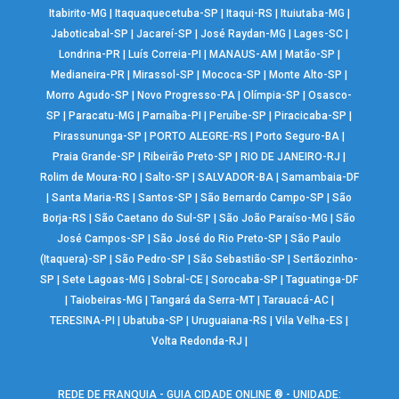
Itabirito-MG
|
Itaquaquecetuba-SP
|
Itaqui-RS
|
Ituiutaba-MG
|
Jaboticabal-SP
|
Jacareí-SP
|
José Raydan-MG
|
Lages-SC
|
Londrina-PR
|
Luís Correia-PI
|
MANAUS-AM
|
Matão-SP
|
Medianeira-PR
|
Mirassol-SP
|
Mococa-SP
|
Monte Alto-SP
|
Morro Agudo-SP
|
Novo Progresso-PA
|
Olímpia-SP
|
Osasco-
SP
|
Paracatu-MG
|
Parnaíba-PI
|
Peruíbe-SP
|
Piracicaba-SP
|
Pirassununga-SP
|
PORTO ALEGRE-RS
|
Porto Seguro-BA
|
Praia Grande-SP
|
Ribeirão Preto-SP
|
RIO DE JANEIRO-RJ
|
Rolim de Moura-RO
|
Salto-SP
|
SALVADOR-BA
|
Samambaia-DF
|
Santa Maria-RS
|
Santos-SP
|
São Bernardo Campo-SP
|
São
Borja-RS
|
São Caetano do Sul-SP
|
São João Paraíso-MG
|
São
José Campos-SP
|
São José do Rio Preto-SP
|
São Paulo
(Itaquera)-SP
|
São Pedro-SP
|
São Sebastião-SP
|
Sertãozinho-
SP
|
Sete Lagoas-MG
|
Sobral-CE
|
Sorocaba-SP
|
Taguatinga-DF
|
Taiobeiras-MG
|
Tangará da Serra-MT
|
Tarauacá-AC
|
TERESINA-PI
|
Ubatuba-SP
|
Uruguaiana-RS
|
Vila Velha-ES
|
Volta Redonda-RJ
|
REDE DE FRANQUIA - GUIA CIDADE ONLINE ® - UNIDADE: