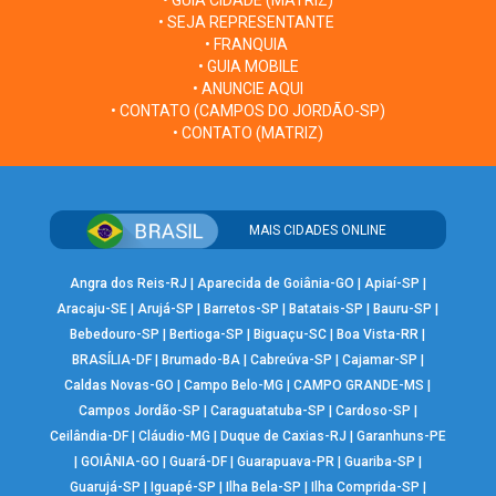
• GUIA CIDADE (MATRIZ)
• SEJA REPRESENTANTE
• FRANQUIA
• GUIA MOBILE
• ANUNCIE AQUI
• CONTATO (CAMPOS DO JORDÃO-SP)
• CONTATO (MATRIZ)
MAIS CIDADES ONLINE
Angra dos Reis-RJ
|
Aparecida de Goiânia-GO
|
Apiaí-SP
|
Aracaju-SE
|
Arujá-SP
|
Barretos-SP
|
Batatais-SP
|
Bauru-SP
|
Bebedouro-SP
|
Bertioga-SP
|
Biguaçu-SC
|
Boa Vista-RR
|
BRASÍLIA-DF
|
Brumado-BA
|
Cabreúva-SP
|
Cajamar-SP
|
Caldas Novas-GO
|
Campo Belo-MG
|
CAMPO GRANDE-MS
|
Campos Jordão-SP
|
Caraguatatuba-SP
|
Cardoso-SP
|
Ceilândia-DF
|
Cláudio-MG
|
Duque de Caxias-RJ
|
Garanhuns-PE
|
GOIÂNIA-GO
|
Guará-DF
|
Guarapuava-PR
|
Guariba-SP
|
Guarujá-SP
|
Iguapé-SP
|
Ilha Bela-SP
|
Ilha Comprida-SP
|