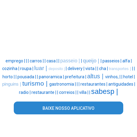
queijo |
passeio |
emprego |
|
|
carros |
|
casa |
|
|
|
passeios |
alfa |
luar |
cozinha |
roupa |
|
delivery |
vista |
|
cha |
|
|
transportes |
deposito |
altus |
horto |
|
pousada |
|
panoramica |
prefeitura |
vinhos, |
|
hotel |
turismo |
pinguins |
gastronomia |
|
|
restaurantes |
antiguidades |
sabesp |
radio |
restaurante |
|
correios |
|
villa |
|
BAIXE NOSSO APLICATIVO