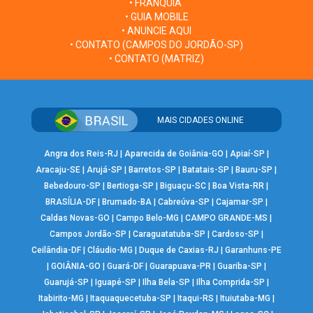
• FRANQUIA
• GUIA MOBILE
• ANUNCIE AQUI
• CONTATO (CAMPOS DO JORDÃO-SP)
• CONTATO (MATRIZ)
MAIS CIDADES ONLINE
Angra dos Reis-RJ
|
Aparecida de Goiânia-GO
|
Apiaí-SP
|
Aracaju-SE
|
Arujá-SP
|
Barretos-SP
|
Batatais-SP
|
Bauru-SP
|
Bebedouro-SP
|
Bertioga-SP
|
Biguaçu-SC
|
Boa Vista-RR
|
BRASÍLIA-DF
|
Brumado-BA
|
Cabreúva-SP
|
Cajamar-SP
|
Caldas Novas-GO
|
Campo Belo-MG
|
CAMPO GRANDE-MS
|
Campos Jordão-SP
|
Caraguatatuba-SP
|
Cardoso-SP
|
Ceilândia-DF
|
Cláudio-MG
|
Duque de Caxias-RJ
|
Garanhuns-PE
|
GOIÂNIA-GO
|
Guará-DF
|
Guarapuava-PR
|
Guariba-SP
|
Guarujá-SP
|
Iguapé-SP
|
Ilha Bela-SP
|
Ilha Comprida-SP
|
Itabirito-MG
|
Itaquaquecetuba-SP
|
Itaqui-RS
|
Ituiutaba-MG
|