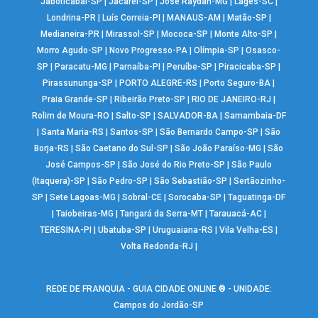
Jaboticabal-SP
|
Jacareí-SP
|
José Raydan-MG
|
Lages-SC
|
Londrina-PR
|
Luís Correia-PI
|
MANAUS-AM
|
Matão-SP
|
Medianeira-PR
|
Mirassol-SP
|
Mococa-SP
|
Monte Alto-SP
|
Morro Agudo-SP
|
Novo Progresso-PA
|
Olímpia-SP
|
Osasco-
SP
|
Paracatu-MG
|
Parnaíba-PI
|
Peruíbe-SP
|
Piracicaba-SP
|
Pirassununga-SP
|
PORTO ALEGRE-RS
|
Porto Seguro-BA
|
Praia Grande-SP
|
Ribeirão Preto-SP
|
RIO DE JANEIRO-RJ
|
Rolim de Moura-RO
|
Salto-SP
|
SALVADOR-BA
|
Samambaia-DF
|
Santa Maria-RS
|
Santos-SP
|
São Bernardo Campo-SP
|
São
Borja-RS
|
São Caetano do Sul-SP
|
São João Paraíso-MG
|
São
José Campos-SP
|
São José do Rio Preto-SP
|
São Paulo
(Itaquera)-SP
|
São Pedro-SP
|
São Sebastião-SP
|
Sertãozinho-
SP
|
Sete Lagoas-MG
|
Sobral-CE
|
Sorocaba-SP
|
Taguatinga-DF
|
Taiobeiras-MG
|
Tangará da Serra-MT
|
Tarauacá-AC
|
TERESINA-PI
|
Ubatuba-SP
|
Uruguaiana-RS
|
Vila Velha-ES
|
Volta Redonda-RJ
|
REDE DE FRANQUIA - GUIA CIDADE ONLINE ® - UNIDADE:
Campos do Jordão-SP