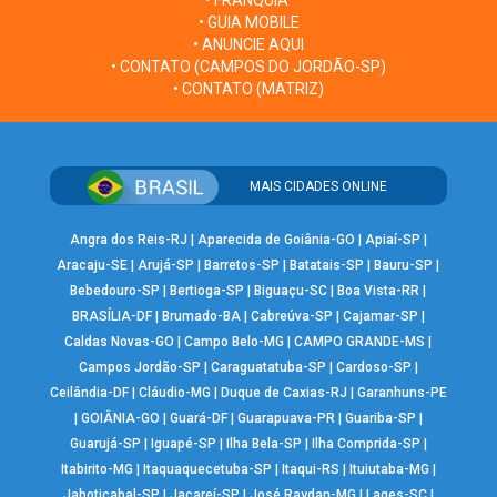
• FRANQUIA
• GUIA MOBILE
• ANUNCIE AQUI
• CONTATO (CAMPOS DO JORDÃO-SP)
• CONTATO (MATRIZ)
MAIS CIDADES ONLINE
Angra dos Reis-RJ
|
Aparecida de Goiânia-GO
|
Apiaí-SP
|
Aracaju-SE
|
Arujá-SP
|
Barretos-SP
|
Batatais-SP
|
Bauru-SP
|
Bebedouro-SP
|
Bertioga-SP
|
Biguaçu-SC
|
Boa Vista-RR
|
BRASÍLIA-DF
|
Brumado-BA
|
Cabreúva-SP
|
Cajamar-SP
|
Caldas Novas-GO
|
Campo Belo-MG
|
CAMPO GRANDE-MS
|
Campos Jordão-SP
|
Caraguatatuba-SP
|
Cardoso-SP
|
Ceilândia-DF
|
Cláudio-MG
|
Duque de Caxias-RJ
|
Garanhuns-PE
|
GOIÂNIA-GO
|
Guará-DF
|
Guarapuava-PR
|
Guariba-SP
|
Guarujá-SP
|
Iguapé-SP
|
Ilha Bela-SP
|
Ilha Comprida-SP
|
Itabirito-MG
|
Itaquaquecetuba-SP
|
Itaqui-RS
|
Ituiutaba-MG
|
Jaboticabal-SP
|
Jacareí-SP
|
José Raydan-MG
|
Lages-SC
|