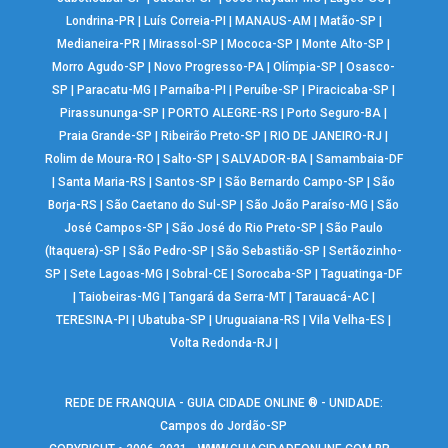
Londrina-PR
|
Luís Correia-PI
|
MANAUS-AM
|
Matão-SP
|
Medianeira-PR
|
Mirassol-SP
|
Mococa-SP
|
Monte Alto-SP
|
Morro Agudo-SP
|
Novo Progresso-PA
|
Olímpia-SP
|
Osasco-
SP
|
Paracatu-MG
|
Parnaíba-PI
|
Peruíbe-SP
|
Piracicaba-SP
|
Pirassununga-SP
|
PORTO ALEGRE-RS
|
Porto Seguro-BA
|
Praia Grande-SP
|
Ribeirão Preto-SP
|
RIO DE JANEIRO-RJ
|
Rolim de Moura-RO
|
Salto-SP
|
SALVADOR-BA
|
Samambaia-DF
|
Santa Maria-RS
|
Santos-SP
|
São Bernardo Campo-SP
|
São
Borja-RS
|
São Caetano do Sul-SP
|
São João Paraíso-MG
|
São
José Campos-SP
|
São José do Rio Preto-SP
|
São Paulo
(Itaquera)-SP
|
São Pedro-SP
|
São Sebastião-SP
|
Sertãozinho-
SP
|
Sete Lagoas-MG
|
Sobral-CE
|
Sorocaba-SP
|
Taguatinga-DF
|
Taiobeiras-MG
|
Tangará da Serra-MT
|
Tarauacá-AC
|
TERESINA-PI
|
Ubatuba-SP
|
Uruguaiana-RS
|
Vila Velha-ES
|
Volta Redonda-RJ
|
REDE DE FRANQUIA - GUIA CIDADE ONLINE ® - UNIDADE:
Campos do Jordão-SP