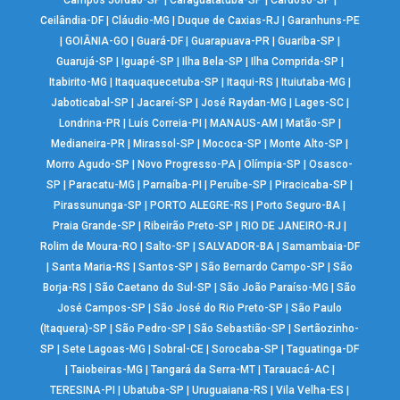
Campos Jordão-SP
|
Caraguatatuba-SP
|
Cardoso-SP
|
Ceilândia-DF
|
Cláudio-MG
|
Duque de Caxias-RJ
|
Garanhuns-PE
|
GOIÂNIA-GO
|
Guará-DF
|
Guarapuava-PR
|
Guariba-SP
|
Guarujá-SP
|
Iguapé-SP
|
Ilha Bela-SP
|
Ilha Comprida-SP
|
Itabirito-MG
|
Itaquaquecetuba-SP
|
Itaqui-RS
|
Ituiutaba-MG
|
Jaboticabal-SP
|
Jacareí-SP
|
José Raydan-MG
|
Lages-SC
|
Londrina-PR
|
Luís Correia-PI
|
MANAUS-AM
|
Matão-SP
|
Medianeira-PR
|
Mirassol-SP
|
Mococa-SP
|
Monte Alto-SP
|
Morro Agudo-SP
|
Novo Progresso-PA
|
Olímpia-SP
|
Osasco-
SP
|
Paracatu-MG
|
Parnaíba-PI
|
Peruíbe-SP
|
Piracicaba-SP
|
Pirassununga-SP
|
PORTO ALEGRE-RS
|
Porto Seguro-BA
|
Praia Grande-SP
|
Ribeirão Preto-SP
|
RIO DE JANEIRO-RJ
|
Rolim de Moura-RO
|
Salto-SP
|
SALVADOR-BA
|
Samambaia-DF
|
Santa Maria-RS
|
Santos-SP
|
São Bernardo Campo-SP
|
São
Borja-RS
|
São Caetano do Sul-SP
|
São João Paraíso-MG
|
São
José Campos-SP
|
São José do Rio Preto-SP
|
São Paulo
(Itaquera)-SP
|
São Pedro-SP
|
São Sebastião-SP
|
Sertãozinho-
SP
|
Sete Lagoas-MG
|
Sobral-CE
|
Sorocaba-SP
|
Taguatinga-DF
|
Taiobeiras-MG
|
Tangará da Serra-MT
|
Tarauacá-AC
|
TERESINA-PI
|
Ubatuba-SP
|
Uruguaiana-RS
|
Vila Velha-ES
|