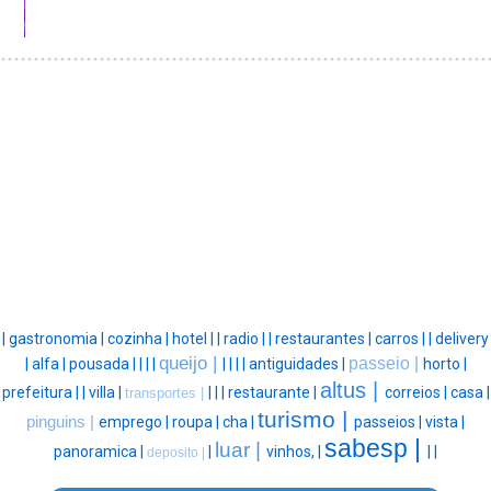
|
gastronomia |
cozinha |
hotel |
|
radio |
|
restaurantes |
carros |
|
delivery
queijo |
passeio |
|
alfa |
pousada |
|
|
|
|
|
|
|
antiguidades |
horto |
altus |
prefeitura |
|
villa |
|
|
|
restaurante |
correios |
casa |
transportes |
turismo |
pinguins |
emprego |
roupa |
cha |
passeios |
vista |
sabesp |
luar |
panoramica |
|
vinhos, |
|
|
deposito |