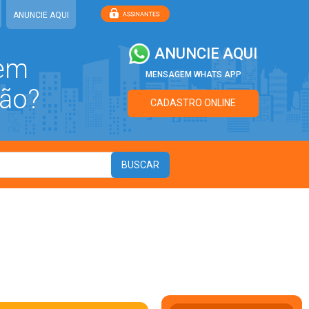
ANUNCIE AQUI
ANUNCIE AQUI
 em
MENSAGEM WHATS APP
ão?
CADASTRO ONLINE