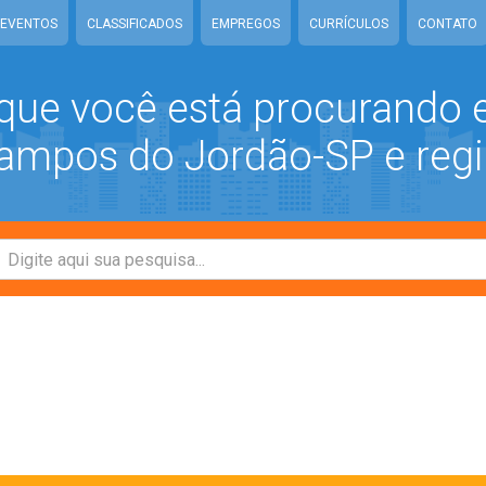
EVENTOS
CLASSIFICADOS
EMPREGOS
CURRÍCULOS
CONTATO
que você está procurando
mpos do Jordão-SP e regi