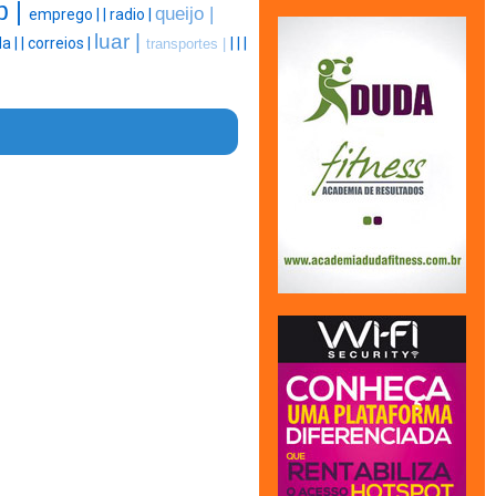
p |
queijo |
emprego |
|
radio |
luar |
a |
|
correios |
|
|
|
transportes |