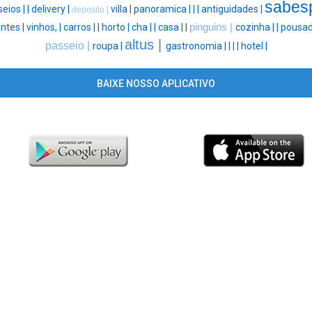
sabes
eios |
|
delivery |
villa |
panoramica |
|
|
antiguidades |
deposito |
ntes |
vinhos, |
carros |
|
horto |
cha |
|
casa |
|
pinguins |
cozinha |
|
pousad
altus |
passeio |
roupa |
gastronomia |
|
|
|
hotel |
BAIXE NOSSO APLICATIVO