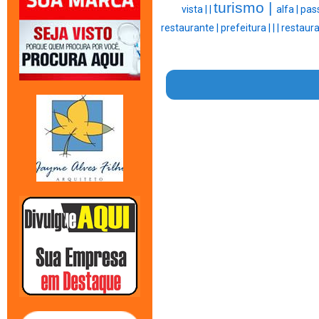
turismo |
vista |
|
alfa |
pass
restaurante |
prefeitura |
|
|
restaura