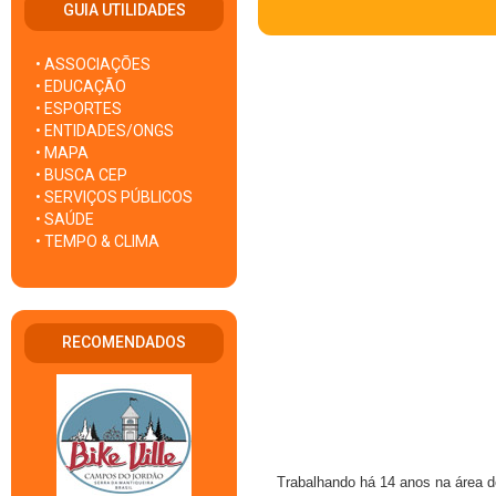
GUIA UTILIDADES
• ASSOCIAÇÕES
• EDUCAÇÃO
• ESPORTES
• ENTIDADES/ONGS
• MAPA
• BUSCA CEP
• SERVIÇOS PÚBLICOS
• SAÚDE
• TEMPO & CLIMA
RECOMENDADOS
Trabalhando há 14 anos na área d