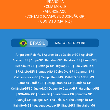
• FRANQUIA
• GUIA MOBILE
• ANUNCIE AQUI
• CONTATO (CAMPOS DO JORDÃO-SP)
• CONTATO (MATRIZ)
MAIS CIDADES ONLINE
Angra dos Reis-RJ
|
Aparecida de Goiânia-GO
|
Apiaí-SP
|
Aracaju-SE
|
Arujá-SP
|
Barretos-SP
|
Batatais-SP
|
Bauru-SP
|
Bebedouro-SP
|
Bertioga-SP
|
Biguaçu-SC
|
Boa Vista-RR
|
BRASÍLIA-DF
|
Brumado-BA
|
Cabreúva-SP
|
Cajamar-SP
|
Caldas Novas-GO
|
Campo Belo-MG
|
CAMPO GRANDE-MS
|
Campos Jordão-SP
|
Caraguatatuba-SP
|
Cardoso-SP
|
Ceilândia-DF
|
Cláudio-MG
|
Duque de Caxias-RJ
|
Garanhuns-PE
|
GOIÂNIA-GO
|
Guará-DF
|
Guarapuava-PR
|
Guariba-SP
|
Guarujá-SP
|
Iguapé-SP
|
Ilha Bela-SP
|
Ilha Comprida-SP
|
Itabirito-MG
|
Itaquaquecetuba-SP
|
Itaqui-RS
|
Ituiutaba-MG
|