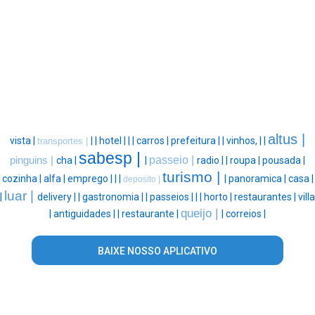
altus |
vista |
|
|
hotel |
|
|
carros |
prefeitura |
|
vinhos, |
|
transportes |
sabesp |
passeio |
pinguins |
cha |
|
radio |
|
roupa |
pousada |
turismo |
cozinha |
alfa |
emprego |
|
|
|
panoramica |
casa |
deposito |
luar |
|
delivery |
|
gastronomia |
|
passeios |
|
|
horto |
restaurantes |
villa
queijo |
|
antiguidades |
|
restaurante |
|
correios |
BAIXE NOSSO APLICATIVO