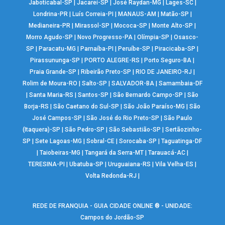
Jaboticabal-SP
|
Jacareí-SP
|
José Raydan-MG
|
Lages-SC
|
Londrina-PR
|
Luís Correia-PI
|
MANAUS-AM
|
Matão-SP
|
Medianeira-PR
|
Mirassol-SP
|
Mococa-SP
|
Monte Alto-SP
|
Morro Agudo-SP
|
Novo Progresso-PA
|
Olímpia-SP
|
Osasco-
SP
|
Paracatu-MG
|
Parnaíba-PI
|
Peruíbe-SP
|
Piracicaba-SP
|
Pirassununga-SP
|
PORTO ALEGRE-RS
|
Porto Seguro-BA
|
Praia Grande-SP
|
Ribeirão Preto-SP
|
RIO DE JANEIRO-RJ
|
Rolim de Moura-RO
|
Salto-SP
|
SALVADOR-BA
|
Samambaia-DF
|
Santa Maria-RS
|
Santos-SP
|
São Bernardo Campo-SP
|
São
Borja-RS
|
São Caetano do Sul-SP
|
São João Paraíso-MG
|
São
José Campos-SP
|
São José do Rio Preto-SP
|
São Paulo
(Itaquera)-SP
|
São Pedro-SP
|
São Sebastião-SP
|
Sertãozinho-
SP
|
Sete Lagoas-MG
|
Sobral-CE
|
Sorocaba-SP
|
Taguatinga-DF
|
Taiobeiras-MG
|
Tangará da Serra-MT
|
Tarauacá-AC
|
TERESINA-PI
|
Ubatuba-SP
|
Uruguaiana-RS
|
Vila Velha-ES
|
Volta Redonda-RJ
|
REDE DE FRANQUIA - GUIA CIDADE ONLINE ® - UNIDADE:
Campos do Jordão-SP