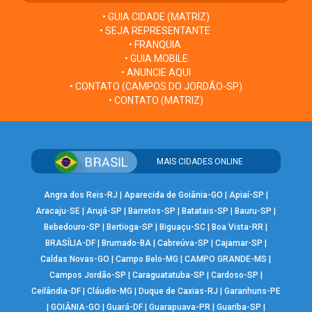
• GUIA CIDADE (MATRIZ)
• SEJA REPRESENTANTE
• FRANQUIA
• GUIA MOBILE
• ANUNCIE AQUI
• CONTATO (CAMPOS DO JORDÃO-SP)
• CONTATO (MATRIZ)
MAIS CIDADES ONLINE
Angra dos Reis-RJ
|
Aparecida de Goiânia-GO
|
Apiaí-SP
|
Aracaju-SE
|
Arujá-SP
|
Barretos-SP
|
Batatais-SP
|
Bauru-SP
|
Bebedouro-SP
|
Bertioga-SP
|
Biguaçu-SC
|
Boa Vista-RR
|
BRASÍLIA-DF
|
Brumado-BA
|
Cabreúva-SP
|
Cajamar-SP
|
Caldas Novas-GO
|
Campo Belo-MG
|
CAMPO GRANDE-MS
|
Campos Jordão-SP
|
Caraguatatuba-SP
|
Cardoso-SP
|
Ceilândia-DF
|
Cláudio-MG
|
Duque de Caxias-RJ
|
Garanhuns-PE
|
GOIÂNIA-GO
|
Guará-DF
|
Guarapuava-PR
|
Guariba-SP
|