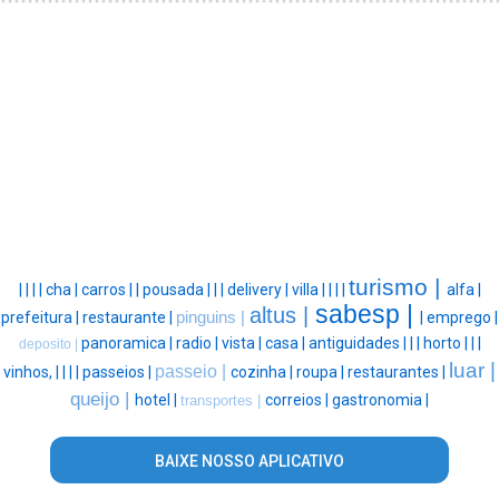
turismo |
|
|
|
|
cha |
carros |
|
pousada |
|
|
delivery |
villa |
|
|
|
alfa |
sabesp |
altus |
prefeitura |
restaurante |
pinguins |
|
emprego |
panoramica |
radio |
vista |
casa |
antiguidades |
|
|
horto |
|
|
deposito |
luar |
passeio |
vinhos, |
|
|
|
passeios |
cozinha |
roupa |
restaurantes |
queijo |
hotel |
correios |
gastronomia |
transportes |
BAIXE NOSSO APLICATIVO