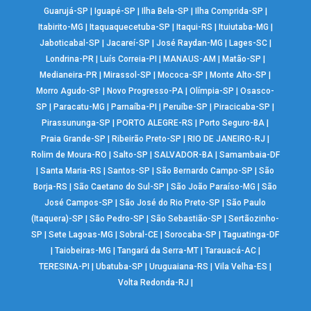
Guarujá-SP
|
Iguapé-SP
|
Ilha Bela-SP
|
Ilha Comprida-SP
|
Itabirito-MG
|
Itaquaquecetuba-SP
|
Itaqui-RS
|
Ituiutaba-MG
|
Jaboticabal-SP
|
Jacareí-SP
|
José Raydan-MG
|
Lages-SC
|
Londrina-PR
|
Luís Correia-PI
|
MANAUS-AM
|
Matão-SP
|
Medianeira-PR
|
Mirassol-SP
|
Mococa-SP
|
Monte Alto-SP
|
Morro Agudo-SP
|
Novo Progresso-PA
|
Olímpia-SP
|
Osasco-
SP
|
Paracatu-MG
|
Parnaíba-PI
|
Peruíbe-SP
|
Piracicaba-SP
|
Pirassununga-SP
|
PORTO ALEGRE-RS
|
Porto Seguro-BA
|
Praia Grande-SP
|
Ribeirão Preto-SP
|
RIO DE JANEIRO-RJ
|
Rolim de Moura-RO
|
Salto-SP
|
SALVADOR-BA
|
Samambaia-DF
|
Santa Maria-RS
|
Santos-SP
|
São Bernardo Campo-SP
|
São
Borja-RS
|
São Caetano do Sul-SP
|
São João Paraíso-MG
|
São
José Campos-SP
|
São José do Rio Preto-SP
|
São Paulo
(Itaquera)-SP
|
São Pedro-SP
|
São Sebastião-SP
|
Sertãozinho-
SP
|
Sete Lagoas-MG
|
Sobral-CE
|
Sorocaba-SP
|
Taguatinga-DF
|
Taiobeiras-MG
|
Tangará da Serra-MT
|
Tarauacá-AC
|
TERESINA-PI
|
Ubatuba-SP
|
Uruguaiana-RS
|
Vila Velha-ES
|
Volta Redonda-RJ
|